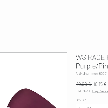
T
SKI SERVICE
ÜBER UNS
HWK 🇫🇮
WS RACE
Purple/Pi
Artikelnummer: 60001
Standar
 19,00 € 
16,15 €
inkl. MwSt.
|
zzgl. Vers
Größe
*