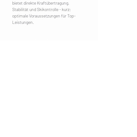
bietet direkte Kraftübertragung,
Stabilität und Skikontrolle - kurz:
optimale Voraussetzungen für Top-
Leistungen.
UNTERNEHMEN
Impressum
Kontakt
KUNDENDIENST
Versand
Datenschutzerklärung
AGB
Cookies
Kundeninformation
BESUCHE UNS
Mondseer
Strasse 31
5303 Thalgau
Salzburg Umgebung