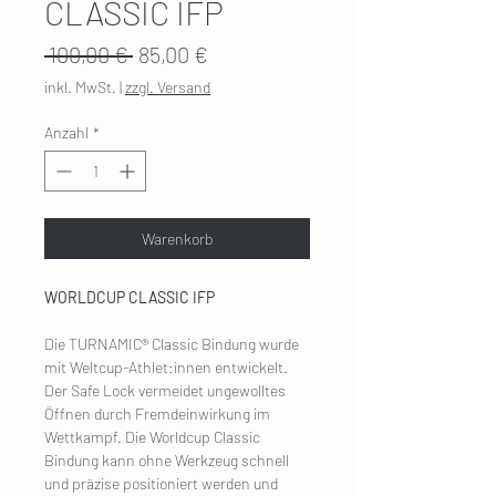
CLASSIC IFP
Standardpreis
Sale-
 100,00 € 
85,00 €
Preis
inkl. MwSt.
|
zzgl. Versand
Anzahl
*
Warenkorb
WORLDCUP CLASSIC IFP
Die TURNAMIC® Classic Bindung wurde
mit Weltcup-Athlet:innen entwickelt.
Der Safe Lock vermeidet ungewolltes
Öffnen durch Fremdeinwirkung im
Wettkampf. Die Worldcup Classic
Bindung kann ohne Werkzeug schnell
und präzise positioniert werden und