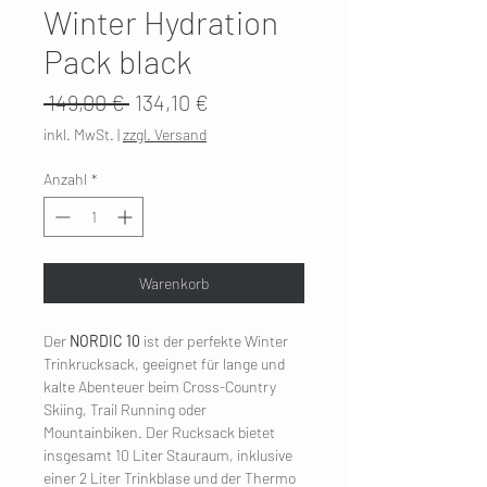
Winter Hydration
Pack black
Standardpreis
Sale-
 149,00 € 
134,10 €
Preis
inkl. MwSt.
|
zzgl. Versand
Anzahl
*
Warenkorb
Der
NORDIC 10
ist der perfekte Winter
Trinkrucksack, geeignet für lange und
kalte Abenteuer beim Cross-Country
Skiing, Trail Running oder
Mountainbiken. Der Rucksack bietet
insgesamt 10 Liter Stauraum, inklusive
einer 2 Liter Trinkblase und der Thermo