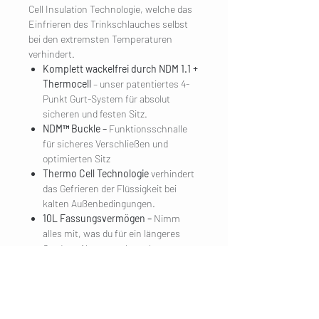
Cell Insulation Technologie, welche das
Einfrieren des Trinkschlauches selbst
bei den extremsten Temperaturen
verhindert.
Komplett wackelfrei durch NDM 1.1 +
Thermocell
– unser patentiertes 4-
Punkt Gurt-System für absolut
sicheren und festen Sitz.
NDM™ Buckle
–
Funktionsschnalle
für sicheres Verschließen und
optimierten Sitz
Thermo Cell
Technologie
verhindert
das Gefrieren der Flüssigkeit bei
kalten Außenbedingungen.
10L Fassungsvermögen –
Nimm
alles mit, was du für ein längeres
Outdoor-Abenteuer brauchst.
2 Liter Trinkblase inkludiert
UNTERNEHMEN