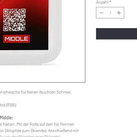
Anzahl
*
 Finishwachs für feinen feuchten Schnee.
ool (RB6)
Middle:
 halten. Mit der Rolle auf den für Rennen
 von Skispitze zum Skiende). Anschießend mit
2x von der Skispitze zum Skiende).