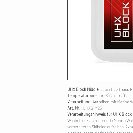
UHX Block Middle
ist ein fluorfreies
Temperaturbereich:
-6°C bis +2°C
Verarbeitung:
Aufreiben mit Merino W
Art. Nr.:
UHXB-M25
Verarbeitungshinweis für UHX Block 
Wachsblock an rotierende Merino Wool
vorbereiteten Skibelag aufreiben (2x
einer sauberen Merino Wool polieren (