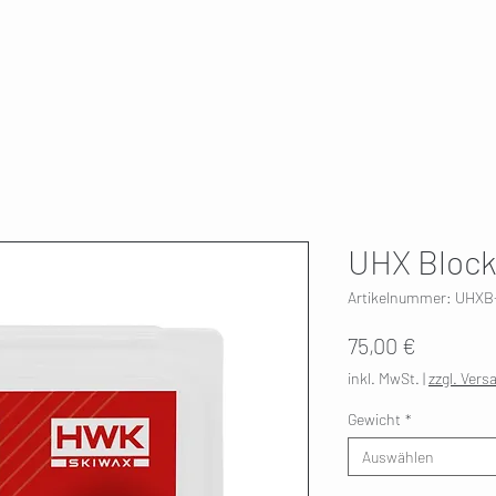
T
SKI SERVICE
ÜBER UNS
HWK 🇫🇮
UHX Block
Artikelnummer: UHXB
Preis
75,00 €
inkl. MwSt.
|
zzgl. Vers
Gewicht
*
Auswählen