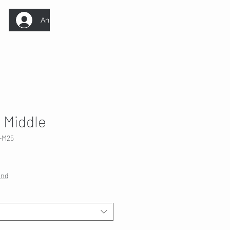
Anmelden
 Middle
-M25
and