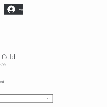
Anmelden
 Cold
-C25
and