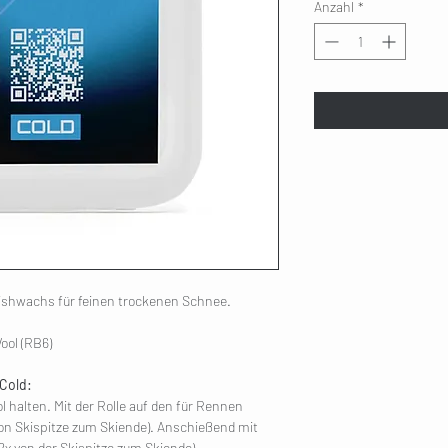
Anzahl
*
Finishwachs für feinen trockenen Schnee.
ool (RB6)
 Cold:
 halten. Mit der Rolle auf den für Rennen
 von Skispitze zum Skiende). Anschießend mit
2x von der Skispitze zum Skiende).