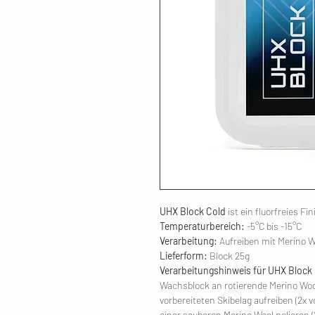
UHX Block Cold
ist ein fluorfreies 
Temperaturbereich:
-5°C bis -15°C
Verarbeitung:
Aufreiben mit Merino W
Lieferform:
Block 25g
Verarbeitungshinweis für UHX Block
Wachsblock an rotierende Merino Wool
vorbereiteten Skibelag aufreiben (2x
einer sauberen Merino Wool polieren (