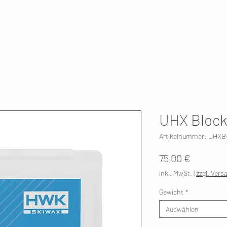
T
SKI SERVICE
ÜBER UNS
HWK 🇫🇮
UHX Block
Artikelnummer: UHXB
Preis
75,00 €
inkl. MwSt.
|
zzgl. Vers
Gewicht
*
Auswählen