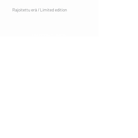
Rajoitettu erä / Limited edition
UNTERNEHMEN
Impressum
Kontakt
KUNDENDIENST
Versand
Datenschutzerklärung
AGB
Cookies
Kundeninformation
BESUCHE UNS
Mondseer
Strasse 31
5303 Thalgau
Salzburg Umgebung