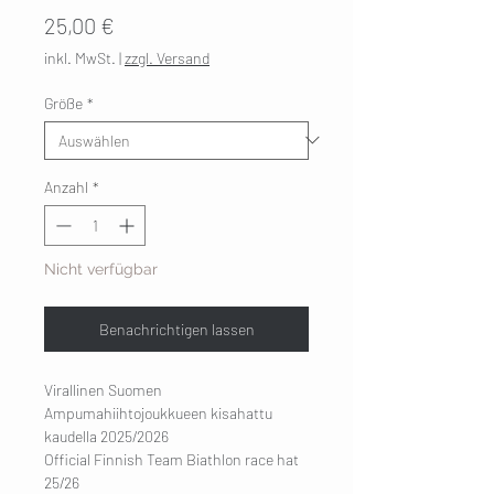
Preis
25,00 €
inkl. MwSt.
|
zzgl. Versand
Größe
*
Anzahl
*
Nicht verfügbar
Benachrichtigen lassen
Virallinen Suomen
Ampumahiihtojoukkueen kisahattu
kaudella 2025/2026
Official Finnish Team Biathlon race hat
25/26