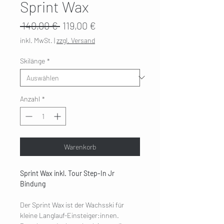
Sprint Wax
Standardpreis
Sale-
 140,00 € 
119,00 €
Preis
inkl. MwSt.
|
zzgl. Versand
Skilänge
*
Anzahl
*
Warenkorb
Sprint Wax inkl. Tour Step-In Jr
Bindung
Der Sprint Wax ist der Wachsski für
kleine Langlauf-Einsteiger:innen.