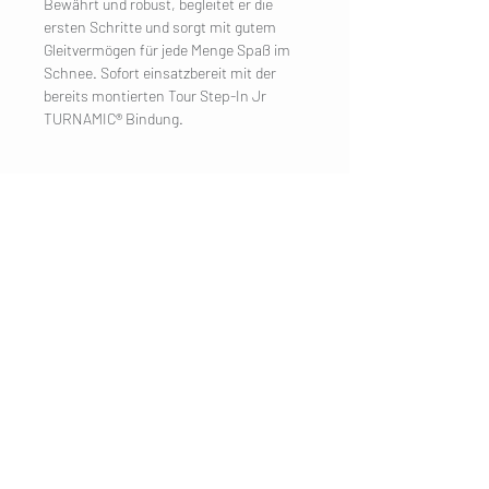
Bewährt und robust, begleitet er die
ersten Schritte und sorgt mit gutem
Gleitvermögen für jede Menge Spaß im
Schnee. Sofort einsatzbereit mit der
bereits montierten Tour Step-In Jr
TURNAMIC® Bindung.
UNTERNEHMEN
Impressum
Kontakt
KUNDENDIENST
Versand
Datenschutzerklärung
AGB
Cookies
Kundeninformation
BESUCHE UNS
Mondseer
Strasse 31
5303 Thalgau