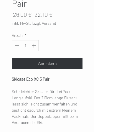
Pair
Standardpreis
Sale-
 26,00 € 
22,10 €
Preis
inkl. MwSt.
|
zzgl. Versand
Anzahl
*
Warenkorb
Skicase Eco XC 3 Pair
Sehr leichter Skisack für drei Paar
Langlaufski. Der 210cm lange Skisack
lässt sich leicht zusammenfalten und
besticht dadurch mit extrem kleinem
Packmaß. Der Doppelzipper hilft beim
Verstauen der Ski.