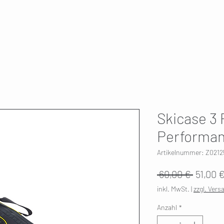
T
SKI SERVICE
ÜBER UNS
HWK 🇫🇮
Skicase 3 
Performa
Artikelnummer: Z0212
Standa
 60,00 € 
51,00 
inkl. MwSt.
|
zzgl. Vers
Anzahl
*