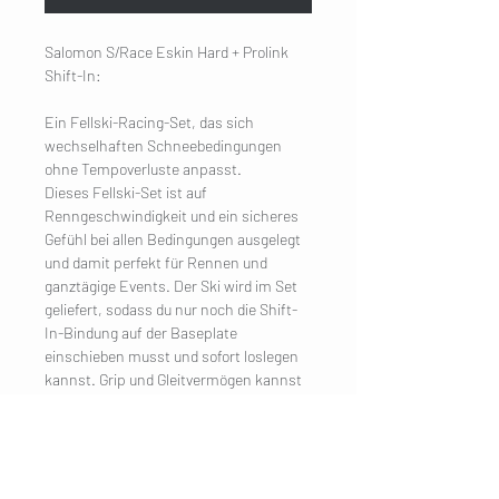
Salomon S/Race Eskin Hard + Prolink
Shift-In:
Ein Fellski-Racing-Set, das sich
wechselhaften Schneebedingungen
ohne Tempoverluste anpasst.
Dieses Fellski-Set ist auf
Renngeschwindigkeit und ein sicheres
Gefühl bei allen Bedingungen ausgelegt
und damit perfekt für Rennen und
ganztägige Events. Der Ski wird im Set
geliefert, sodass du nur noch die Shift-
In-Bindung auf der Baseplate
einschieben musst und sofort loslegen
kannst. Grip und Gleitvermögen kannst
du sofort einstellen, ohne von den Skiern
abzusteigen.
UNTERNEHMEN