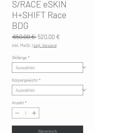
S/RACE eSKIN
H+SHIFT Race
BDG
Standardpreis
Sale-
 650,00 € 
520,00 €
Preis
inkl. MwSt.
|
zzgl. Versand
Skilänge
*
Körpergewicht
*
Anzahl
*
Warenkorb