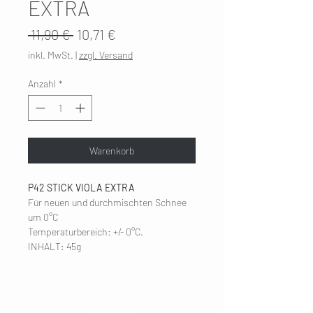
EXTRA
Standardpreis
Sale-
 11,90 € 
10,71 €
Preis
inkl. MwSt.
|
zzgl. Versand
Anzahl
*
Warenkorb
P42 STICK VIOLA EXTRA
Für neuen und durchmischten Schnee
um 0°C
Temperaturbereich: +/- 0°C.
INHALT: 45g
UNTERNEHMEN
Impressum