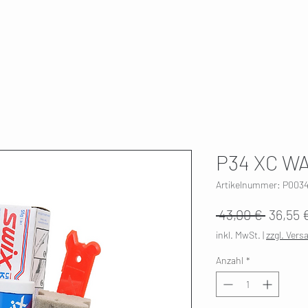
T
SKI SERVICE
ÜBER UNS
HWK 🇫🇮
P34 XC WA
Artikelnummer: P003
Standa
 43,00 € 
36,55 
inkl. MwSt.
|
zzgl. Vers
Anzahl
*