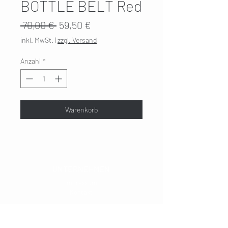
BOTTLE BELT Red
Standardpreis
Sale-
 70,00 € 
59,50 €
Preis
inkl. MwSt.
|
zzgl. Versand
Anzahl
*
Warenkorb
UNTERNEHMEN
Impressum
Kontakt
KUNDENDIENST
Versand