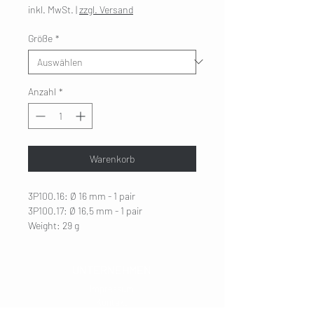
Preis
inkl. MwSt.
|
zzgl. Versand
Größe
*
Anzahl
*
Warenkorb
3P100.16: Ø 16 mm - 1 pair
3P100.17: Ø 16,5 mm - 1 pair
Weight: 29 g
UNTERNEHMEN
Impressum
Kontakt