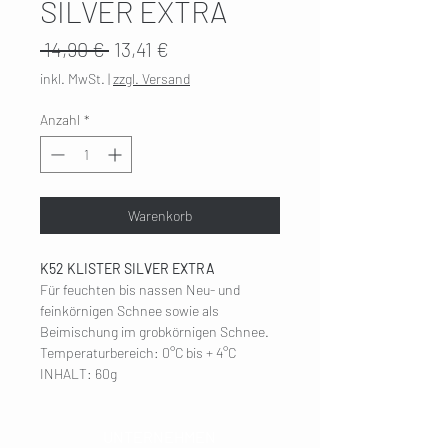
SILVER EXTRA
Standardpreis
Sale-
 14,90 € 
13,41 €
Preis
inkl. MwSt.
|
zzgl. Versand
Anzahl
*
Warenkorb
K52 KLISTER SILVER EXTRA
Für feuchten bis nassen Neu- und
feinkörnigen Schnee sowie als
Beimischung im grobkörnigen Schnee.
Temperaturbereich: 0°C bis + 4°C
INHALT: 60g
UNTERNEHMEN