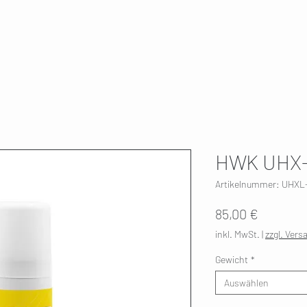
T
SKI SERVICE
ÜBER UNS
HWK 🇫🇮
HWK UHX-
Artikelnummer: UHX
Preis
85,00 €
inkl. MwSt.
|
zzgl. Vers
Gewicht
*
Auswählen