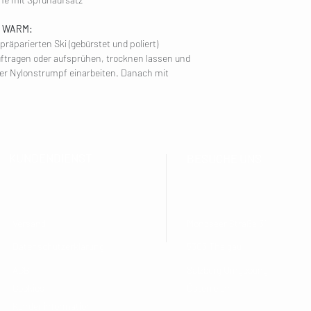
uo WARM:
äparierten Ski (gebürstet und poliert)
ftragen oder aufsprühen, trocknen lassen und
oder Nylonstrumpf einarbeiten. Danach mit
KUNDENDIENST
BESUCHE UNS
Versand
Mondseer Straße 31
Datenschutzerklärung
5303 Thalgau
AGB
Salzburg Umgebung
Cookies
Österreich
Kundeninformation