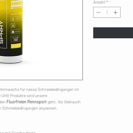
Anzahl
*
s Rennwachs für nasse Schneebedingungen im
 UHX Produkte sind unsere
den
Fluorfreien Rennsport
geht. Vor Gebrauch
en Schneebedingungen anpassen.
he mit Sprühaufsatz