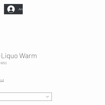
Anmelden
Liquo Warm
L-W50
and