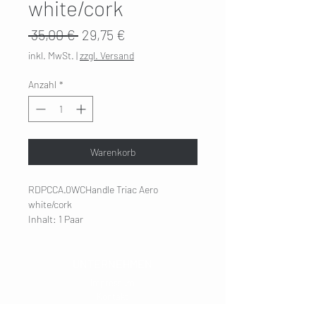
white/cork
Standardpreis
Sale-
 35,00 € 
29,75 €
Preis
inkl. MwSt.
|
zzgl. Versand
Anzahl
*
Warenkorb
RDPCCA.0WCHandle Triac Aero
white/cork
Inhalt: 1 Paar
UNTERNEHMEN
Impressum
Kontakt