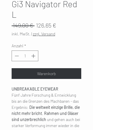
Gi3 Navigator Red
L
Standardpreis
Sale-
 149,00 € 
126,65 €
Preis
inkl. MwSt.
|
zzgl. Versand
Anzahl
*
Warenkorb
UNBREAKABLE EYEWEAR
Fünf Jahre Forschung & Entwicklung
bis an die Grenzen des Machbaren - das
Ergebnis:
Die weltweit einzige Brille, die
nicht mehr bricht
.
Rahmen und Gläser
sind unzerbrechlich
und gehen auch bei
starker Verformung immer wieder in die