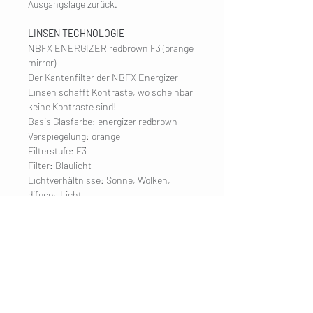
Ausgangslage zurück.
LINSEN TECHNOLOGIE
NBFX ENERGIZER redbrown F3 (orange
mirror)
Der Kantenfilter der NBFX Energizer-
Linsen schafft Kontraste, wo scheinbar
keine Kontraste sind!
Basis Glasfarbe: energizer redbrown
Verspiegelung: orange
Filterstufe: F3
Filter: Blaulicht
Lichtverhältnisse: Sonne, Wolken,
difuses Licht
UNTERNEHMEN
Impressum
Kontakt
KUNDENDIENST
Versand