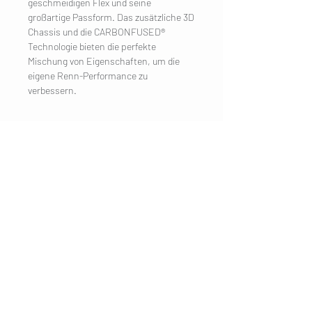
geschmeidigen Flex und seine
großartige Passform. Das zusätzliche 3D
Chassis und die CARBONFUSED®
Technologie bieten die perfekte
Mischung von Eigenschaften, um die
eigene Renn-Performance zu
verbessern.
UNTERNEHMEN
Impressum
Kontakt
KUNDENDIENST
Versand
Datenschutzerklärung
AGB
Cookies
Kundeninformation
BESUCHE UNS
Mondseer
Strasse 31