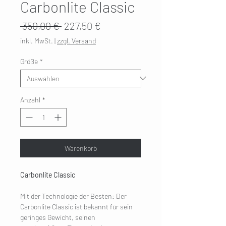
Carbonlite Classic
Standardpreis
Sale-
 350,00 € 
227,50 €
Preis
inkl. MwSt.
|
zzgl. Versand
Größe
*
Anzahl
*
Warenkorb
Carbonlite Classic
Mit der Technologie der Besten: Der
Carbonlite Classic ist bekannt für sein
geringes Gewicht, seinen