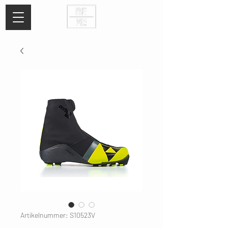
Artikelnummer: S10523V