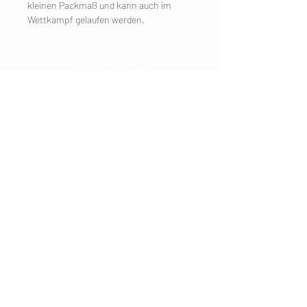
kleinen Packmaß und kann auch im
Wettkampf gelaufen werden.
UNTERNEHMEN
Impressum
Kontakt
KUNDENDIENST
Versand
Datenschutzerklärung
AGB
Cookies
Kundeninformation
BESUCHE UNS
Mondseer
Strasse 31
5303 Thalgau
Salzburg Umgebung