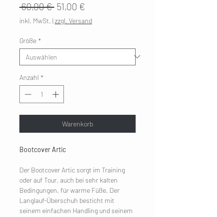
Standardpreis
Sale-
 60,00 € 
51,00 €
Preis
inkl. MwSt.
|
zzgl. Versand
Größe
*
Anzahl
*
Warenkorb
Bootcover Artic
Der Bootcover Artic sorgt im Training
oder auf Tour, auch bei sehr kalten
Bedingungen, für warme Füße. Der
Langlauf-Überschuh besticht mit
seinem einfachen Handling und seinem