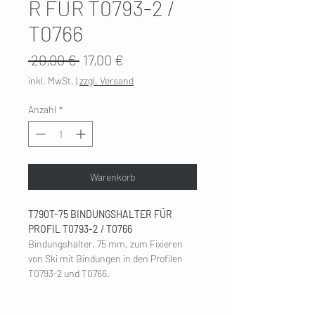
R FÜR T0793-2 /
T0766
Standardpreis
Sale-
 20,00 € 
17,00 €
Preis
inkl. MwSt.
|
zzgl. Versand
Anzahl
*
Warenkorb
T790T-75 BINDUNGSHALTER FÜR
PROFIL T0793-2 / T0766
Bindungshalter, 75 mm, zum Fixieren
von Ski mit Bindungen in den Profilen
T0793-2 und T0766.