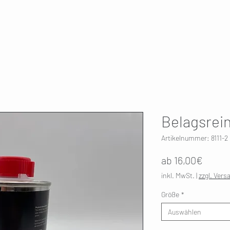
T
SKI SERVICE
ÜBER UNS
HWK 🇫🇮
Belagsrein
Artikelnummer: 8111-2
Sale-
ab
16,00€
Preis
inkl. MwSt.
|
zzgl. Vers
Größe
*
Auswählen