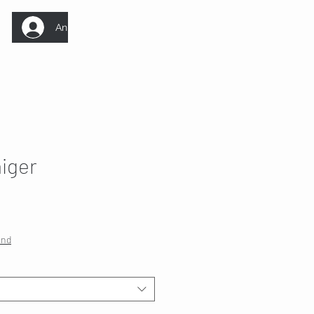
Anmelden
iger
and